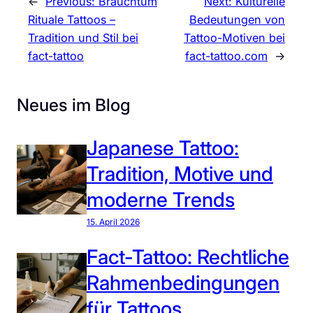
←
Previous:
Brauchtum
Next:
Kulturelle
Rituale Tattoos –
Bedeutungen von
Tradition und Stil bei
Tattoo-Motiven bei
fact-tattoo
fact-tattoo.com
→
Neues im Blog
Japanese Tattoo:
Tradition, Motive und
moderne Trends
15. April 2026
Fact-Tattoo: Rechtliche
Rahmenbedingungen
für Tattoos