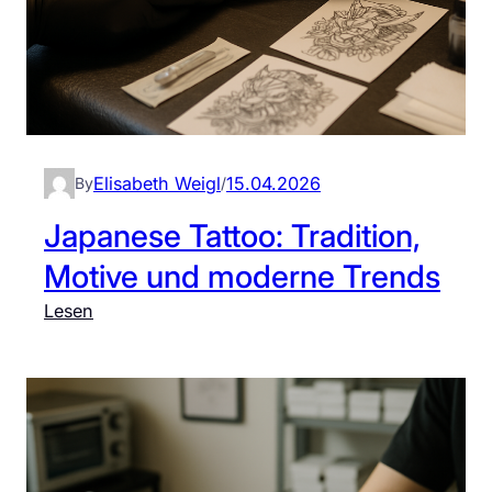
Elisabeth Weigl
15.04.2026
By
/
Japanese Tattoo: Tradition,
Motive und moderne Trends
:
Lesen
J
a
p
a
n
e