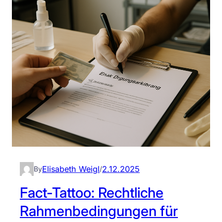
s
e
T
a
t
t
o
o
:
T
r
a
d
Elisabeth Weigl
2.12.2025
By
/
i
t
Fact-Tattoo: Rechtliche
i
Rahmenbedingungen für
o