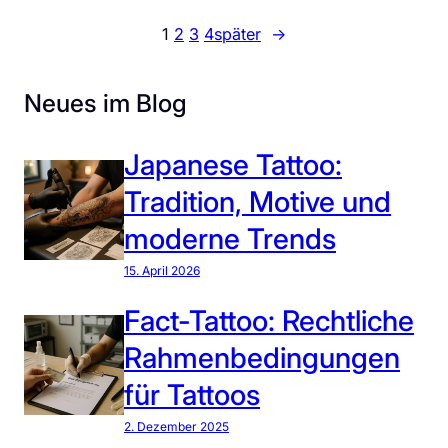
n
B
o
1
2
3
4
später
→
s
r
.
t
a
c
&
u
Neues im Blog
o
B
c
m
e
h
Japanese Tattoo:
d
t
e
Tradition, Motive und
u
u
m
moderne Trends
t
R
u
15. April 2026
i
n
t
Fact-Tattoo: Rechtliche
g
u
b
Rahmenbedingungen
a
e
l
für Tattoos
i
e
F
2. Dezember 2025
T