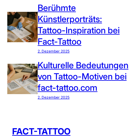
a
a
Berühmte
c
t
t
Künstlerporträts:
t
-
o
Tattoo-Inspiration bei
T
o
Fact-Tattoo
a
s
t
–
2. Dezember 2025
t
T
Kulturelle Bedeutungen
o
r
o
von Tattoo-Motiven bei
a
d
fact-tattoo.com
i
t
2. Dezember 2025
i
o
n
FACT-TATTOO
u